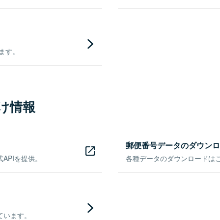
きます。
け情報
郵便番号データのダウンロ
APIを提供。
各種データのダウンロードはこち
ています。