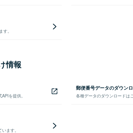
きます。
け情報
郵便番号データのダウンロ
APIを提供。
各種データのダウンロードはこち
ています。