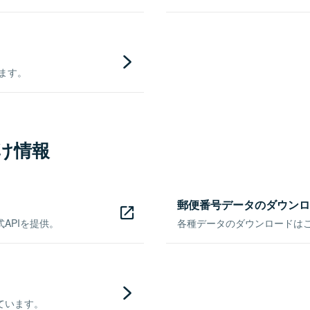
きます。
け情報
郵便番号データのダウンロ
APIを提供。
各種データのダウンロードはこち
ています。