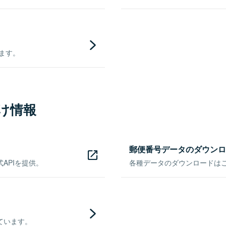
きます。
け情報
郵便番号データのダウンロ
APIを提供。
各種データのダウンロードはこち
ています。