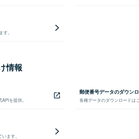
きます。
け情報
郵便番号データのダウンロ
APIを提供。
各種データのダウンロードはこち
ています。