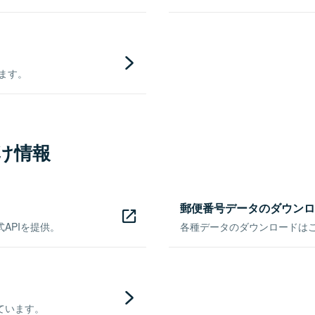
きます。
け情報
郵便番号データのダウンロ
APIを提供。
各種データのダウンロードはこち
ています。