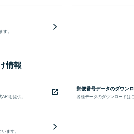
きます。
け情報
郵便番号データのダウンロ
APIを提供。
各種データのダウンロードはこち
ています。