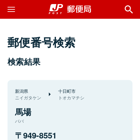
郵便番号検索
検索結果
新潟県
十日町市
ニイガタケン
トオカマチシ
馬場
ババ
949-8551