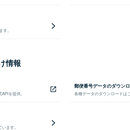
きます。
け情報
郵便番号データのダウンロ
APIを提供。
各種データのダウンロードはこち
ています。