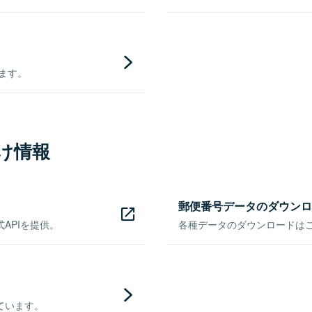
きます。
け情報
郵便番号データのダウンロ
APIを提供。
各種データのダウンロードはこち
ています。