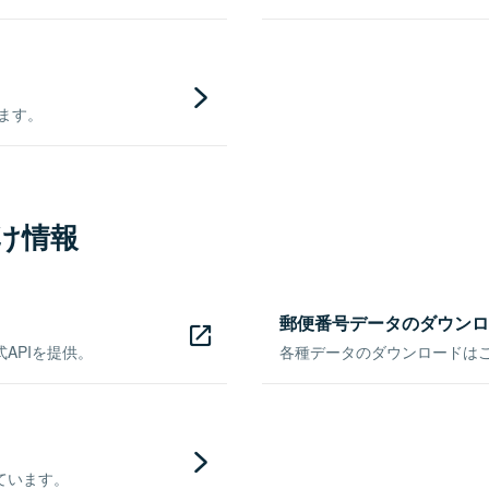
きます。
け情報
郵便番号データのダウンロ
APIを提供。
各種データのダウンロードはこち
ています。