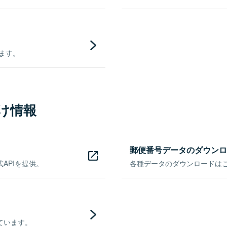
きます。
け情報
郵便番号データのダウンロ
APIを提供。
各種データのダウンロードはこち
ています。