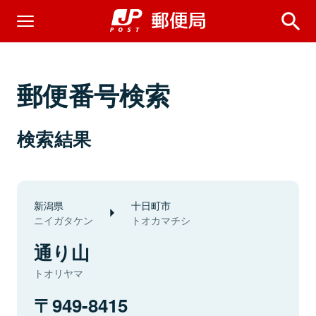
郵便番号検索
検索結果
新潟県
十日町市
ニイガタケン
トオカマチシ
通り山
トオリヤマ
949-8415