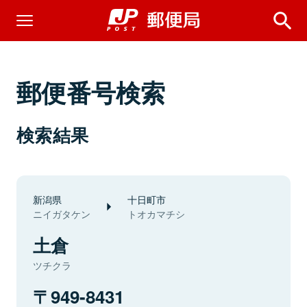
郵便番号検索
検索結果
新潟県
十日町市
ニイガタケン
トオカマチシ
土倉
ツチクラ
949-8431