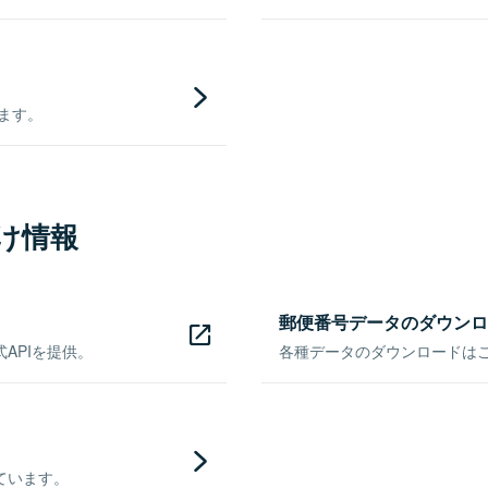
きます。
け情報
郵便番号データのダウンロ
APIを提供。
各種データのダウンロードはこち
ています。