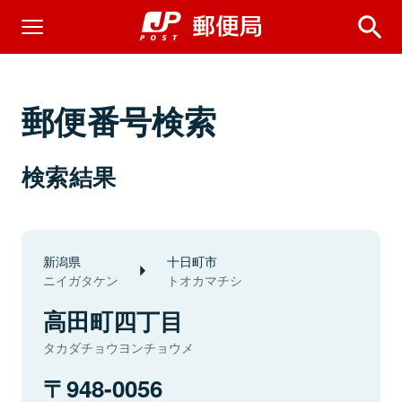
郵便番号検索
検索結果
新潟県
十日町市
ニイガタケン
トオカマチシ
高田町四丁目
タカダチョウヨンチョウメ
948-0056