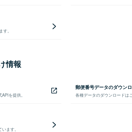
きます。
け情報
郵便番号データのダウンロ
APIを提供。
各種データのダウンロードはこち
ています。