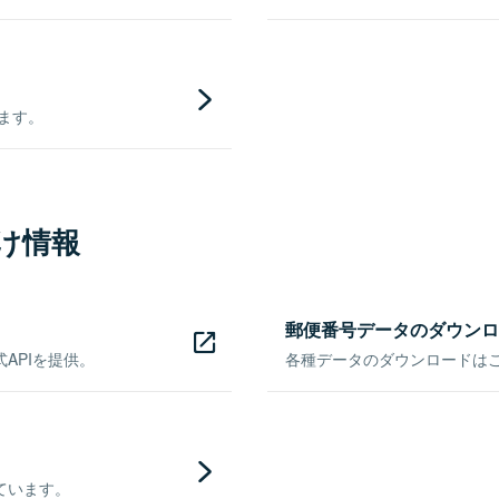
きます。
け情報
郵便番号データのダウンロ
APIを提供。
各種データのダウンロードはこち
ています。