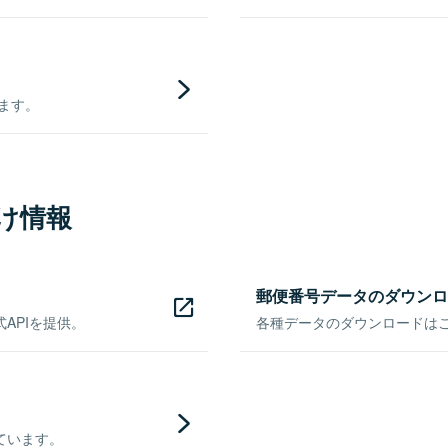
きます。
け情報
郵便番号データのダウンロ
APIを提供。
各種データのダウンロードはこち
ています。