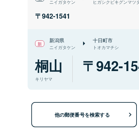
ニイガタケン
ヒガシクビキグンマツ
942-1541
新潟県
十日町市
ニイガタケン
トオカマチシ
桐山
942-15
キリヤマ
他の郵便番号を検索する