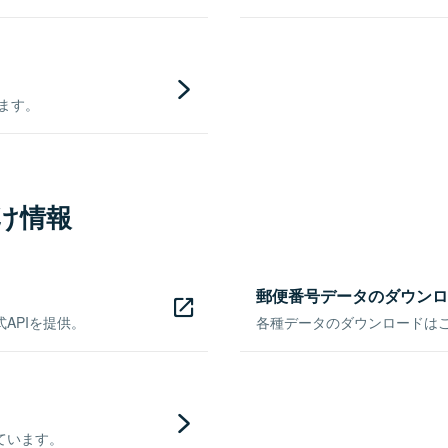
きます。
け情報
郵便番号データのダウンロ
APIを提供。
各種データのダウンロードはこち
ています。