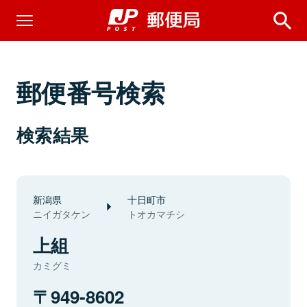
郵便番号検索
検索結果
新潟県
十日町市
ニイガタケン
トオカマチシ
上組
カミグミ
949-8602