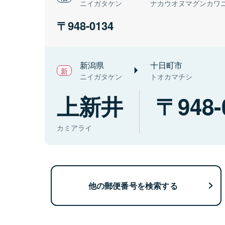
ニイガタケン
ナカウオヌマグンカワ
948-0134
新潟県
十日町市
ニイガタケン
トオカマチシ
上新井
948-
カミアライ
他の郵便番号を検索する