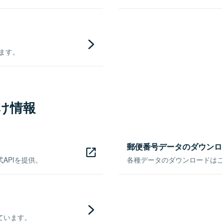
きます。
け情報
郵便番号データのダウンロ
APIを提供。
各種データのダウンロードはこち
ています。