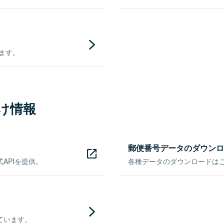
きます。
け情報
郵便番号データのダウンロ
APIを提供。
各種データのダウンロードはこち
ています。