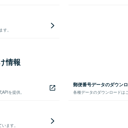
きます。
け情報
郵便番号データのダウンロ
APIを提供。
各種データのダウンロードはこち
ています。