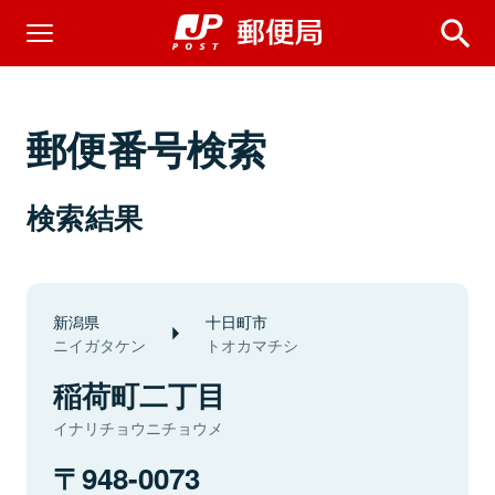
郵便番号検索
検索結果
新潟県
十日町市
ニイガタケン
トオカマチシ
稲荷町二丁目
イナリチョウニチョウメ
948-0073