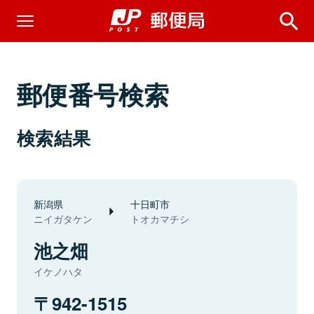
郵便番号検索
検索結果
新潟県
十日町市
ニイガタケン
トオカマチシ
池之畑
イケノハタ
942-1515