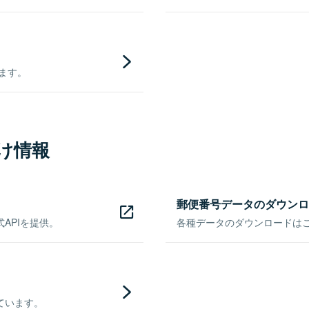
きます。
け情報
郵便番号データのダウンロ
APIを提供。
各種データのダウンロードはこち
ています。