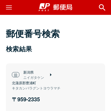
郵便番号検索
検索結果
新潟県
ニイガタケン
北蒲原郡豊浦町
キタカンバラグントヨウラマチ
959-2335