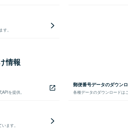
きます。
け情報
郵便番号データのダウンロ
APIを提供。
各種データのダウンロードはこち
ています。