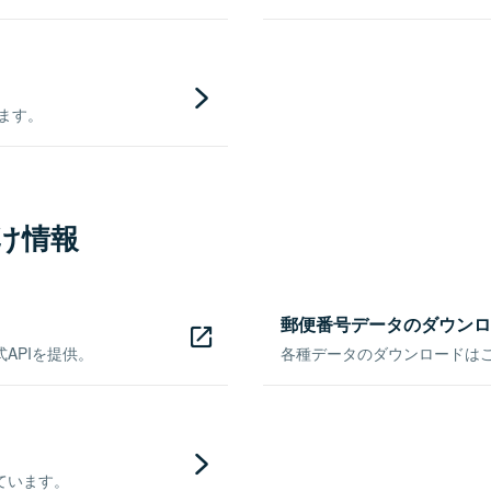
きます。
け情報
郵便番号データのダウンロ
APIを提供。
各種データのダウンロードはこち
ています。