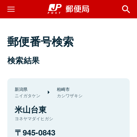
郵便番号検索
検索結果
新潟県
柏崎市
ニイガタケン
カシワザキシ
米山台東
ヨネヤマダイヒガシ
945-0843