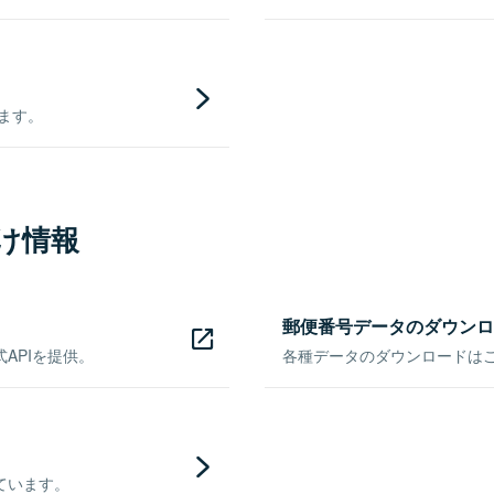
きます。
け情報
郵便番号データのダウンロ
APIを提供。
各種データのダウンロードはこち
ています。