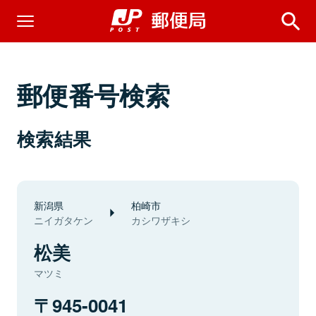
郵便番号検索
検索結果
新潟県
柏崎市
ニイガタケン
カシワザキシ
松美
マツミ
945-0041