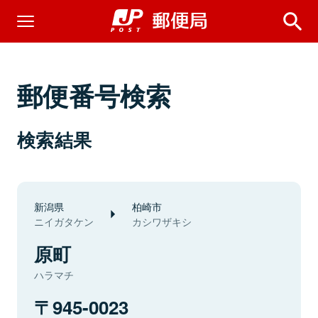
郵便番号検索
検索結果
新潟県
柏崎市
ニイガタケン
カシワザキシ
原町
ハラマチ
945-0023