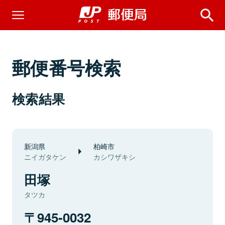
郵便番号検索
検索結果
新潟県
柏崎市
ニイガタケン
カシワザキシ
田塚
タツカ
945-0032