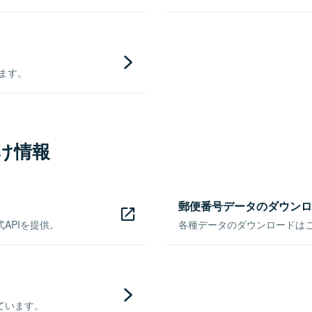
きます。
け情報
郵便番号データのダウンロ
APIを提供。
各種データのダウンロードはこち
ています。