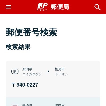
郵便番号検索
検索結果
新潟県
栃尾市
ニイガタケン
トチオシ
940-0227
新潟県
長岡市