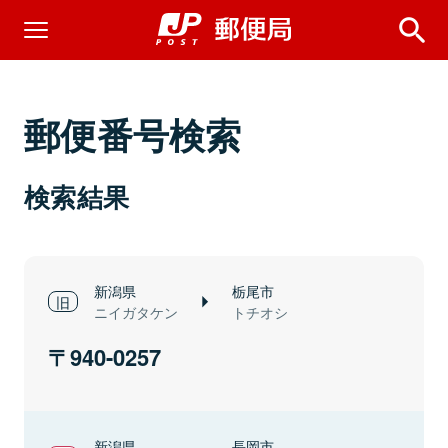
郵便番号検索
検索結果
新潟県
栃尾市
ニイガタケン
トチオシ
940-0257
新潟県
長岡市