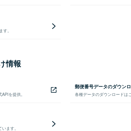
きます。
け情報
郵便番号データのダウンロ
APIを提供。
各種データのダウンロードはこち
ています。