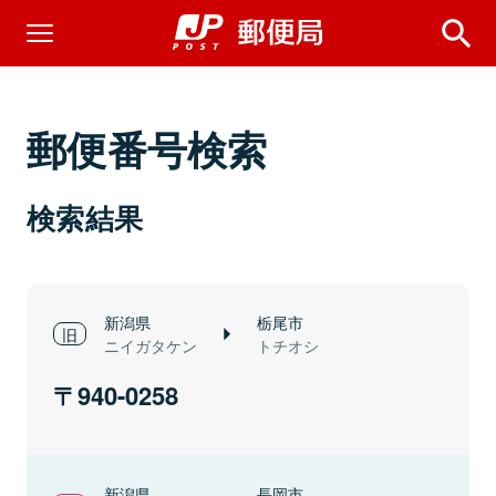
郵便番号検索
検索結果
新潟県
栃尾市
ニイガタケン
トチオシ
940-0258
新潟県
長岡市