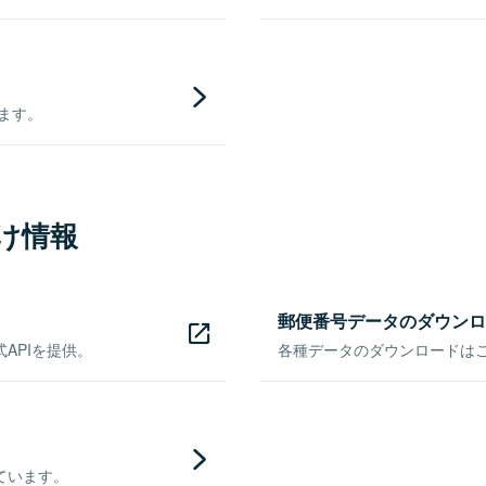
きます。
け情報
郵便番号データのダウンロ
APIを提供。
各種データのダウンロードはこち
ています。