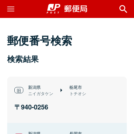
郵便番号検索
検索結果
新潟県
栃尾市
ニイガタケン
トチオシ
940-0256
新潟県
長岡市