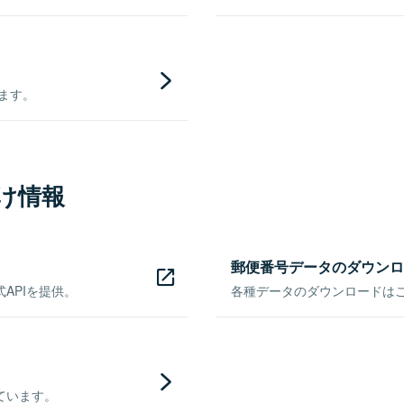
きます。
け情報
郵便番号データのダウンロ
APIを提供。
各種データのダウンロードはこち
ています。