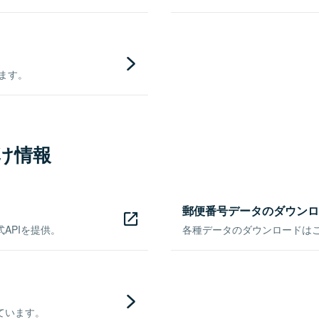
きます。
け情報
郵便番号データのダウンロ
APIを提供。
各種データのダウンロードはこち
ています。