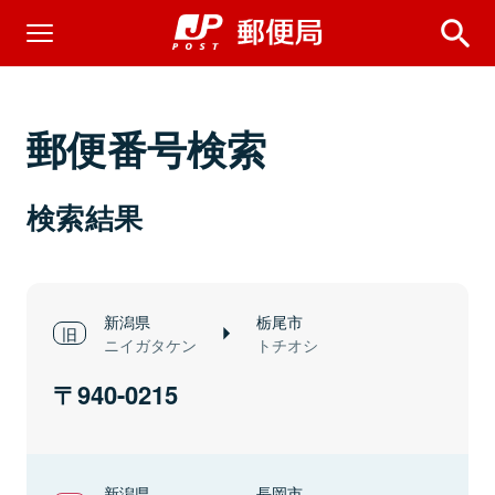
郵便番号検索
検索結果
新潟県
栃尾市
ニイガタケン
トチオシ
940-0215
新潟県
長岡市