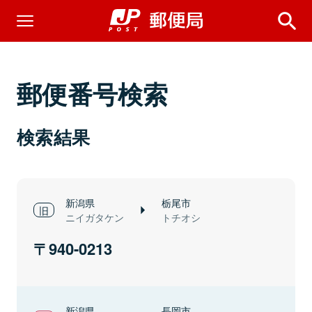
郵便番号検索
検索結果
新潟県
栃尾市
ニイガタケン
トチオシ
940-0213
新潟県
長岡市