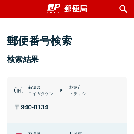
郵便番号検索
検索結果
新潟県
栃尾市
ニイガタケン
トチオシ
940-0134
新潟県
長岡市