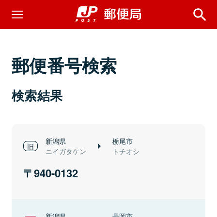
郵便番号検索
検索結果
新潟県
栃尾市
ニイガタケン
トチオシ
940-0132
新潟県
長岡市